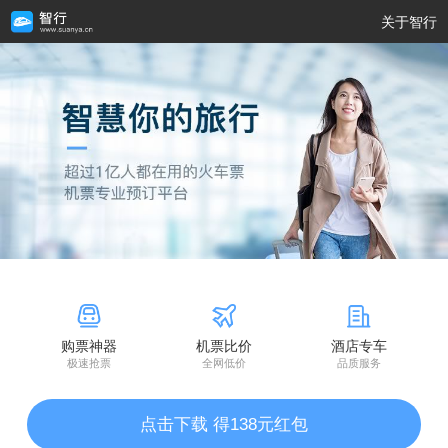
关于智行
购票神器
机票比价
酒店专车
极速抢票
全网低价
品质服务
点击下载 得138元红包