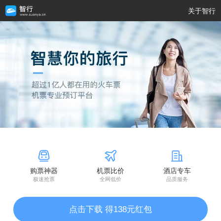
关于智行
购票神器
机票比价
酒店专车
极速抢票
全网低价
品质服务
点击下载 得138元红包