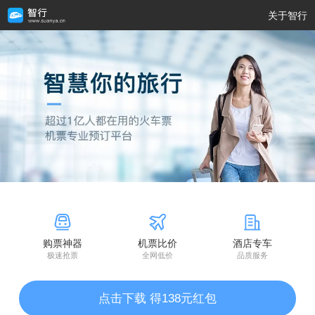
关于智行
购票神器
机票比价
酒店专车
极速抢票
全网低价
品质服务
点击下载 得138元红包