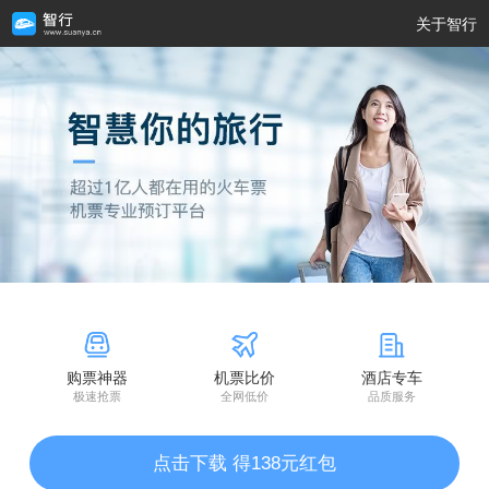
关于智行
购票神器
机票比价
酒店专车
极速抢票
全网低价
品质服务
点击下载 得138元红包