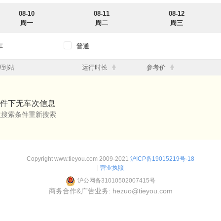
08-10
08-11
08-12
周一
周二
周三
车
普通
12点
12点-18点
18点-24点
/到站
运行时长
参考价
12点
12点-18点
18点-24点
件下无车次信息
改搜索条件重新搜索
Copyright www.tieyou.com 2009-2021
沪ICP备19015219号-18
|
营业执照
沪公网备31010502007415号
商务合作&广告业务: hezuo@tieyou.com