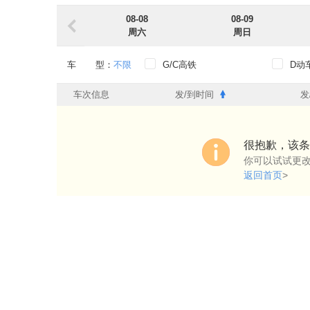
08-08
08-09
周六
周日
车 型：
不限
G/C高铁
D动
出发时段：
不限
0点-6点
6点-
车次信息
发/到时间
发
到达时段：
不限
0点-6点
6点-
出发车站：
不限
很抱歉，该条
你可以试试更
到达车站：
不限
返回首页
>
始发过路：
不限
始发
过路