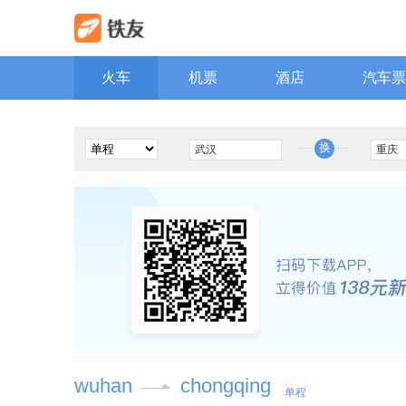
火车
机票
酒店
汽车票
换
wuhan
chongqing
单程