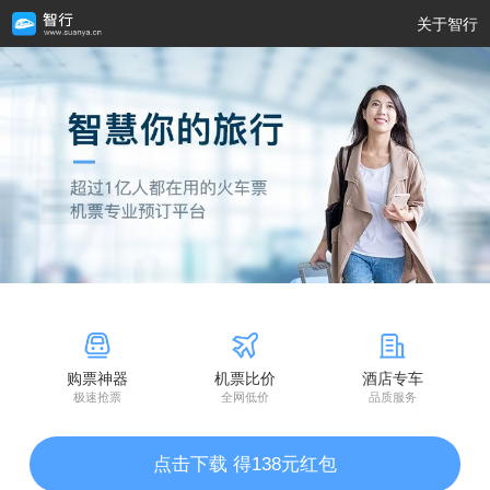
关于智行
购票神器
机票比价
酒店专车
极速抢票
全网低价
品质服务
点击下载 得138元红包