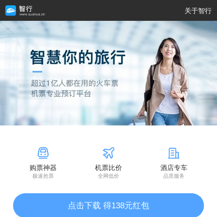
关于智行
购票神器
机票比价
酒店专车
极速抢票
全网低价
品质服务
点击下载 得138元红包