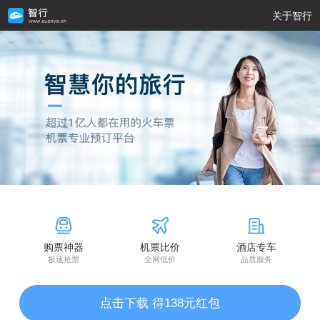
关于智行
购票神器
机票比价
酒店专车
极速抢票
全网低价
品质服务
点击下载 得138元红包