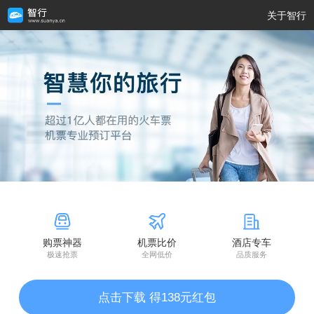
关于智行
购票神器
机票比价
酒店专车
极速抢票
全网低价
品质服务
点击下载 得138元红包