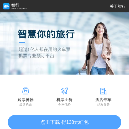
关于智行
购票神器
机票比价
酒店专车
极速抢票
全网低价
品质服务
点击下载 得138元红包