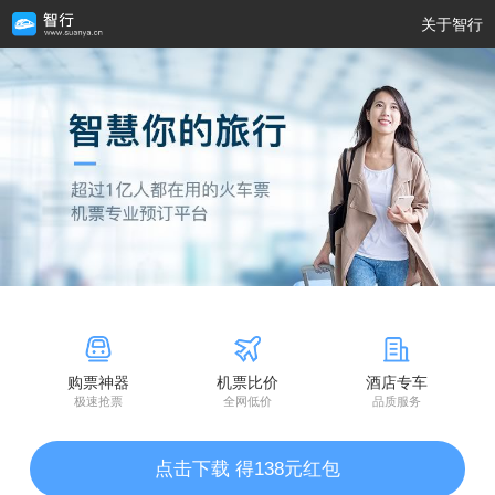
关于智行
购票神器
机票比价
酒店专车
极速抢票
全网低价
品质服务
点击下载 得138元红包