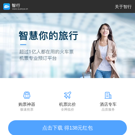
关于智行
购票神器
机票比价
酒店专车
极速抢票
全网低价
品质服务
点击下载 得138元红包