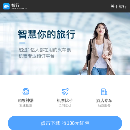
关于智行
购票神器
机票比价
酒店专车
极速抢票
全网低价
品质服务
点击下载 得138元红包