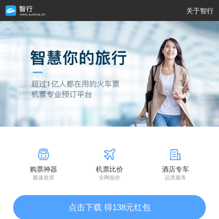
关于智行
购票神器
机票比价
酒店专车
极速抢票
全网低价
品质服务
点击下载 得138元红包