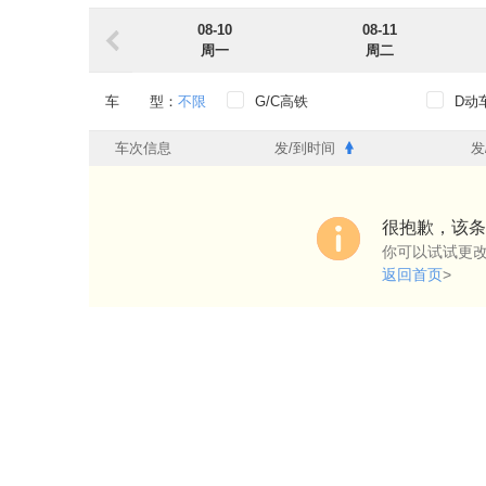
08-10
08-11
周一
周二
车 型：
不限
G/C高铁
D动
出发时段：
不限
0点-6点
6点-
车次信息
发/到时间
发
到达时段：
不限
0点-6点
6点-
出发车站：
不限
很抱歉，该条
你可以试试更
到达车站：
不限
返回首页
>
始发过路：
不限
始发
过路