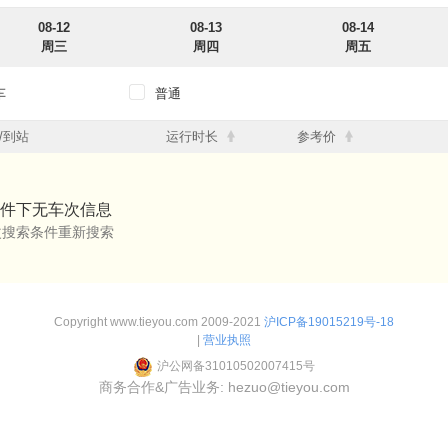
08-12
08-13
08-14
周三
周四
周五
车
普通
12点
12点-18点
18点-24点
/到站
运行时长
参考价
12点
12点-18点
18点-24点
件下无车次信息
改搜索条件重新搜索
Copyright www.tieyou.com 2009-2021
沪ICP备19015219号-18
|
营业执照
沪公网备31010502007415号
商务合作&广告业务: hezuo@tieyou.com