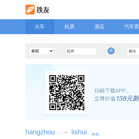
火车
机票
酒店
汽车票
换
hangzhou
lishui
单程