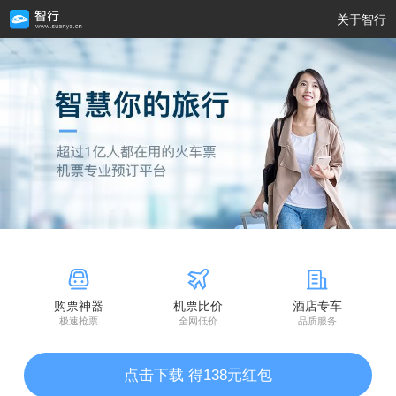
关于智行
购票神器
机票比价
酒店专车
极速抢票
全网低价
品质服务
点击下载 得138元红包