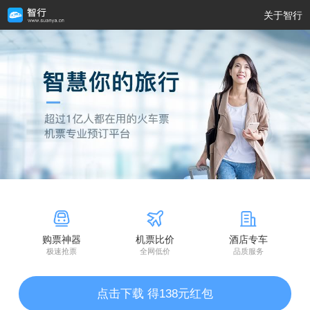
关于智行
购票神器
机票比价
酒店专车
极速抢票
全网低价
品质服务
点击下载 得138元红包