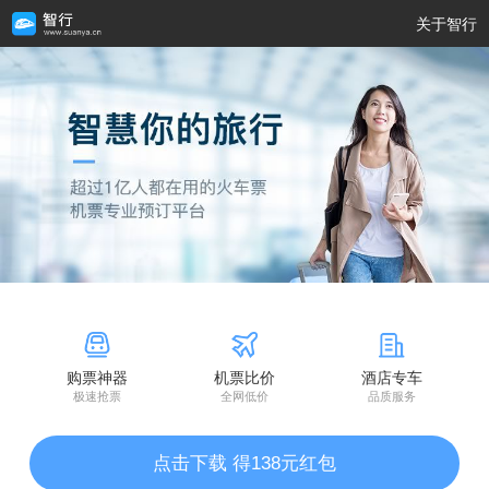
关于智行
购票神器
机票比价
酒店专车
极速抢票
全网低价
品质服务
点击下载 得138元红包