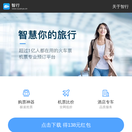
关于智行
购票神器
机票比价
酒店专车
极速抢票
全网低价
品质服务
点击下载 得138元红包