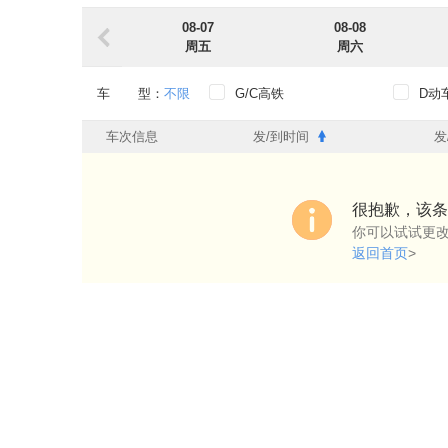
08-07
08-08
周五
周六
车 型：
不限
G/C高铁
D动
出发时段：
不限
0点-6点
6点-
车次信息
发/到时间
发
到达时段：
不限
0点-6点
6点-
出发车站：
不限
很抱歉，该条
你可以试试更
到达车站：
不限
返回首页
>
始发过路：
不限
始发
过路