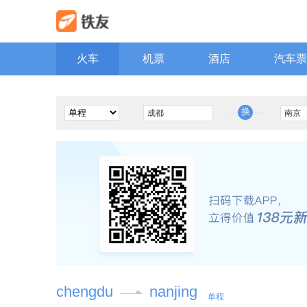
火车
机票
酒店
汽车票
换
chengdu
nanjing
单程