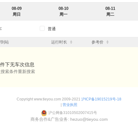
08-09
08-10
08-11
周日
周一
周二
车
普通
12点
12点-18点
18点-24点
/到站
运行时长
参考价
12点
12点-18点
18点-24点
件下无车次信息
改搜索条件重新搜索
Copyright www.tieyou.com 2009-2021
沪ICP备19015219号-18
|
营业执照
沪公网备31010502007415号
商务合作&广告业务: hezuo@tieyou.com